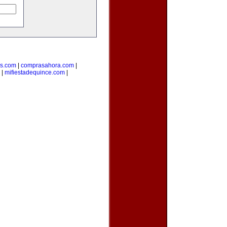
as.com
|
comprasahora.com
|
|
mifiestadequince.com
|