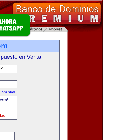
om
 puesto en Venta
OM
Dominios
erta!
tas