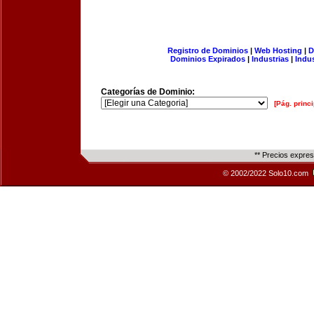
Registro de Dominios
|
Web Hosting
|
D
Dominios Expirados
|
Industrias
|
Indu
Categorías de Dominio:
[Pág. princi
** Precios expre
© 2002/2022 Solo10.com